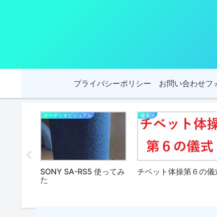
プライバシーポリシー
お問い合わせフ
オーディオビジュアル
健康法
回 7ヶ月
SONY SA-RS5 使ってみ
チベット体操第６の儀
がつい
た