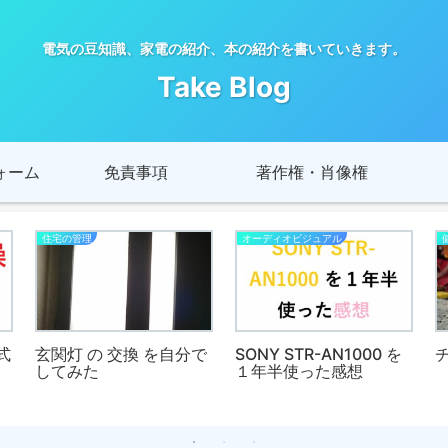
電気の豆知識、家電の紹介、本の紹介を書いていきます。
Take Blog
ォーム
免責事項
著作権・肖像権
住宅の管理
オーディオビジュアル
式
玄関灯 の 交換 を自分で
SONY STR-AN1000 を
してみた
１年半使った感想