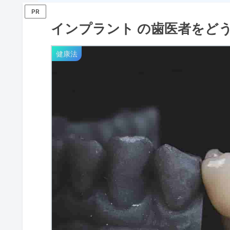
PR
インプラント の歯医者をど
健康法