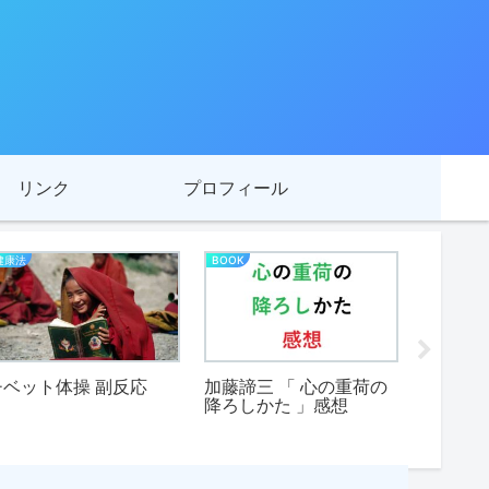
リンク
プロフィール
健康法
BOOK
PC スマホ
チベット体操 副反応
加藤諦三 「 心の重荷の
Sony Mu
降ろしかた 」感想
PC を S
使って