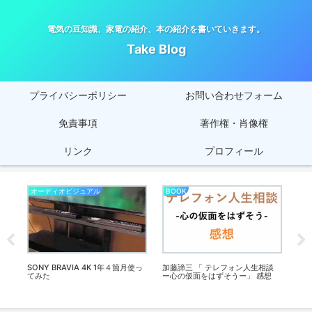
電気の豆知識、家電の紹介、本の紹介を書いていきます。
Take Blog
プライバシーポリシー
お問い合わせフォーム
免責事項
著作権・肖像権
リンク
プロフィール
オーディオビジュアル
BOOK
健
って
SONY BRAVIA 4K 1年４箇月使っ
加藤諦三 「 テレフォン人生相談
チベ
てみた
ー心の仮面をはずそうー」 感想