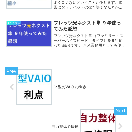
よく見えないということがあります。通
常はタッチパッドの操作等でなんとかな
りますが、問題はデスクトップです。シ
ョートカットを見やすい大きさに調整
し、Google calendarを見やすく調整す
フレッツ光ネクスト隼 ９年使っ
PC スマホ
るには マウスのホイールでの拡大縮小 が
てみた感想
便利です。
フレッツ光ネクスト隼 （ファミリー・ス
ーパーハイスピード タイプ）を９年使
った 感想 です。 本来業務用としても使え
るものですが、 家電量販店でPCを買う際
にキャッシュバックをあてにして加入し
ました。 光回線を選ぼうにも色々あって
初心者にはよく分かりません。 最近はコ
ラボ商品とかで格安の回線があります。
14型のVAIO の利点
自力整体で快眠