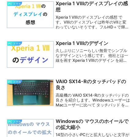
ボードの上に置いて使ってくださいとだ
Xperia 1 Ⅷのディスプレイの感
PC スマホ
けありました。理由は書いてありません
想
でした。そこで私なりに考えてみまし
た。
Xperia 1 Ⅷのディスプレイの感想 で
す。Ⅷのディスプレイは昨年のⅦと変
わっていないそうです。フルHD＋で輝度
も同じで変更点はありません。去年大幅
に進化したからでしょう。したがってⅦ
や他社との比較ではありません。実際使
Xperia 1 Ⅷのデザイン
PC スマホ
ってみた個人的感想です。
久しぶりにソニーらしい無骨でシンプル
なデザインという感じです。 他社とは一
線を画す Xperia 1 Ⅷのデザイン を紹介
します。岩石を意識したという表面の質
感も高級感があります。ディスプレイに
パンチ穴がないなどシンプルです。所有
する喜びを感じます。
VAIO SX14-Rのタッチパッドの
PC スマホ
良さ
高級機の VAIO SX14-Rのタッチパッドの
良さ を紹介します。Windowsユーザーは
Macユーザーに比べて タッチパッド を余
り使わずにマウスに頼っていると謂われ
ています。そもそもマウスの構造が違う
ことに加え、Windowsのタッチパッドの
Windowsの マウスのホイールで
PC スマホ
性能はピンキリです。
の拡大縮小
14型の小さいPCだと拡大しないと文字が