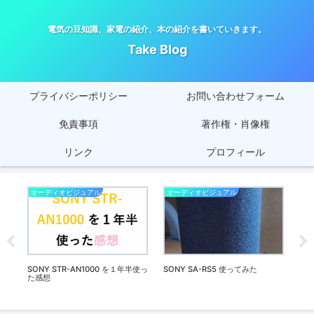
電気の豆知識、家電の紹介、本の紹介を書いていきます。
Take Blog
プライバシーポリシー
お問い合わせフォーム
免責事項
著作権・肖像権
リンク
プロフィール
オーディオビジュアル
オーディオビジュアル
オ
感想
SONY STR-AN1000 を１年半使っ
SONY SA-RS5 使ってみた
mus
た感想
た