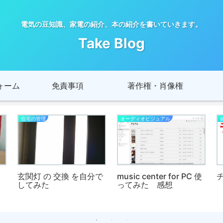
電気の豆知識、家電の紹介、本の紹介を書いていきます。
Take Blog
ォーム
免責事項
著作権・肖像権
住宅の管理
オーディオビジュアル
玄関灯 の 交換 を自分で
music center for PC 使
してみた
ってみた 感想