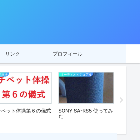
リンク
プロフィール
健康法
オーディオビジュアル
PC スマホ
チベット体操第６の儀式
SONY SA-RS5 使ってみ
Sony Mu
た
PC を S
使って