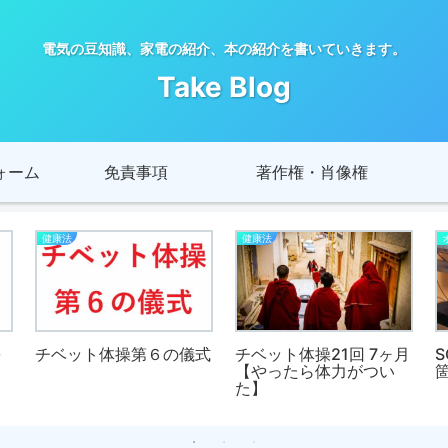
電気の豆知識、家電の紹介、本の紹介を書いていきます。
Take Blog
ォーム
免責事項
著作権・肖像権
健康法
健康法
を
チベット体操第６の儀式
チベット体操21回 7ヶ月
S
【やったら体力がつい
た】