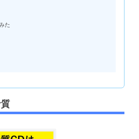
みた
音質