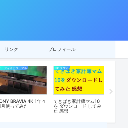
リンク
プロフィール
オーディオビジュアル
PC スマホ
健康法
ONY BRAVIA 4K 1年４
てきぱき家計簿マム10
チベット
箇月使ってみた
を ダウンロード してみ
た 感想