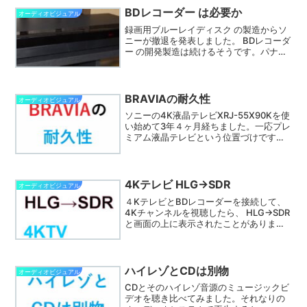
す。
BDレコーダー は必要か
オーディオビジュアル
録画用ブルーレイディスク の製造からソ
ニーが撤退を発表しました。 BDレコーダ
ー の開発製造は続けるそうです。パナソ
ニックは去年すでに発表しています。ソ
ニーの BDレコーダー のユーザーとして
は複雑です。 BDレコーダー はもう必要
ないのでしょうか。
BRAVIAの耐久性
オーディオビジュアル
ソニーの4K液晶テレビXRJ-55X90Kを使
い始めて3年４ヶ月経ちました。一応プレ
ミアム液晶テレビという位置づけです。
ソニー製品についてはネット上で耐久性
に関して色々謂われているようですが、
故障もせず今のところ何の問題もありま
せん。
4Kテレビ HLG→SDR
オーディオビジュアル
４KテレビとBDレコーダーを接続して、
4Kチャンネルを視聴したら、 HLG→SDR
と画面の上に表示されたことがありませ
んか。私も経験しています。そして、調
べて消すことに成功しました。１５年ぶ
りにTVを買い替えたら、あまりに進化し
ており戸惑うことが多いです。その一例
ハイレゾとCDは別物
オーディオビジュアル
です。参考になれが幸いです。
CDとそのハイレゾ音源のミュージックビ
デオを聴き比べてみました。それなりの