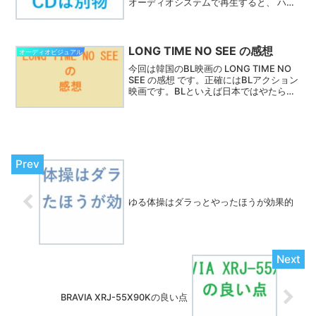
オーディオシステムで再生すると、 ハイ
レゾとCDは別物 ということが分かりま
す。大して違わないという人がいるのは
何故でしょう。システムに問題が有るか
耳が悪いかでしょう。
LONG TIME NO SEE の感想
オーディオビジュアル
今回は韓国のBL映画の LONG TIME NO
SEE の感想 です。正確にはBLアクション
映画です。BLといえば日本ではやたら顔
の白い優男が出てくる、陰気な作品が多
い気がします。ところがお国柄なのかこ
の作品は全く違います。
ゆる体操はダラっとやったほうが効果的
BRAVIA XRJ-55X90Kの良い点