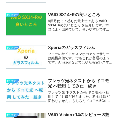
トになれば幸いです。解像度を欲張るか
タッチパネルが良いか、機能が増える分
値段が高くなります。
VAIO SX14-Rの良いところ
PC スマホ
9箇月使って感じた最上位である VAIO
SX14-Rの良いところ を紹介します。本
当によく出来ていて、使いやすいです。
2024年の11月発売ですから、やや古いな
がら他のVAIOの新型にも通じることで
す。以前の記事の補足になります。
Xperiaのガラスフィルム
PC スマホ
ソニーのサイトのスマホのアクセサリー
は結構高価です。でもこれが普通のよう
です。Amazonなどではやたら安いスマ
ホの保護フィルムが売られています。ど
うやら怪しい製品があるようです。
Xperiaのガラスフィルム の選び方を考え
てみました。
フレッツ光ネクスト から ドコモ
PC スマホ
光 へ転用 してみた 続き
フレッツ光 ネクスト から ドコモ光 へ転
用して半月ほど経ちました。料金は殆ど
変わりません。もちろんドコモの5Gのス
マホを使っていると値引きがあります
が、そちらはまだ買い換えていませんの
で、値引きの恩恵は受けていません。PC
VAIO Vision+14のレビュー 8箇
PC スマホ
も新しくしたので、単純に比較はできま