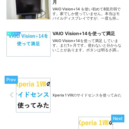
月
せんが、実際使ってみて気が付いたこと
を書いてみます。
VAIO Vision+14 を使い初めて8箇月弱で
す。家でしか使っていません。本当はモ
バイルディスプレイですが、一度も持ち
出したことはありません。あくまでもテ
ーブルの上に固定して使用した感想で
す。
VAIO Vision+14を使って満足
PC スマホ
VAIO Vision+14を使って満足 していま
す。まだ1ヶ月です。使わないと分からな
いことがあります。ボタンは明るさ調整
の一個だけですし、ユーザーの出来るこ
とは殆どありません。したがってデザイ
ンや画質に対する実際使ってみた率直な
感想です。
Xperia 1 Ⅷのサイドセンスを使ってみた