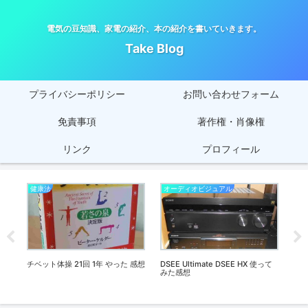
電気の豆知識、家電の紹介、本の紹介を書いていきます。
Take Blog
プライバシーポリシー
お問い合わせフォーム
免責事項
著作権・肖像権
リンク
プロフィール
健康法
オーディオビジュアル
オ
談
チベット体操 21回 1年 やった 感想
DSEE Ultimate DSEE HX 使って
SO
想
みた感想
て