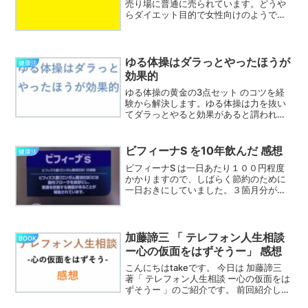
売り場に普通に売られています。どうや
らダイエット目的で女性向けのようで
す。腰周りの脂肪が減ると謳っていま
す。私の場合は甘いものを控えるためで
す。甘いものに対する欲求を抑えるため
に MCTオイル が良いと「本要約チャン
ゆる体操はダラっとやったほうが
健康法
ネル」で知ったからです。あくまでも個
効果的
人の感想です。
ゆる体操の黄金の3点セット のコツを経
験から解決します。ゆる体操は力を抜い
てダラっとやると効果があると謂われて
いますが、今ひとつ理解できていません
でした。ゆる体操はダラっとやったほう
が効果的 であることを経験から解説しま
ビフィーナS を10年飲んだ 感想
健康法
す。
ビフィーナS は一日あたり１００円程度
かかりますので、しばらく節約のために
一日おきにしていました。３箇月分がた
まったのと、現在の腹の調子は今ひとつ
なので毎日飲むことにしました。やは
り、今までより調子がいいようです。10
年間飲んだ感想です。
加藤諦三 「 テレフォン人生相談
BOOK
ー心の仮面をはずそうー」 感想
こんにちはtakeです。 今日は 加藤諦三
著「 テレフォン人生相談 ー心の仮面をは
ずそうー 」のご紹介です。 前回紹介した
ように加藤先生は早稲田大学名誉教授で