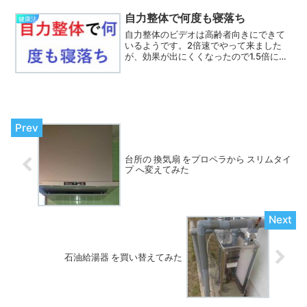
社会心理学者、哲学者です。ラジオ人生
相談を50年以上されており、本作はそこ
自力整体で何度も寝落ち
健康法
から誕生した2冊目の本です。
自力整体のビデオは高齢者向きにできて
いるようです。2倍速でやって来ました
が、効果が出にくくなったので1.5倍にし
てやってみました。そうしたところ 自力
整体で何度も寝落ち してしまいました。
年齢とともにやり方を調整しないといけ
ないようです。
台所の 換気扇 をプロペラから スリムタイ
プ へ変えてみた
石油給湯器 を買い替えてみた