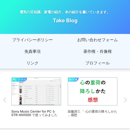
電気の豆知識、家電の紹介、本の紹介を書いていきます。
Take Blog
プライバシーポリシー
お問い合わせフォーム
免責事項
著作権・肖像権
リンク
プロフィール
PC スマホ
BOOK
オ
った
Sony Music Center for PC を
加藤諦三 「 心の重荷の降ろしかた
SO
STR-AN1000 で使ってみました
」感想
た