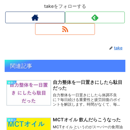
takeをフォローする
take
関連記事
自力整体を一日置きにしたら駄目
健康法
だった
自力整体を一日置きにしたら体調不良
に？毎日続ける重要性と疲労回復のポイ
ントを解説します。時間がなくて、毎日
やっていた 自力整体を一日置きにしたら
駄目だった というはなしです。体が重く
なって体調が最悪になってしまいまし
MCTオイル 飲んだらこうなった
健康法
た。家事にも支障をきたす自体になりま
MCTオイル というのがスーパーの食用油
した。