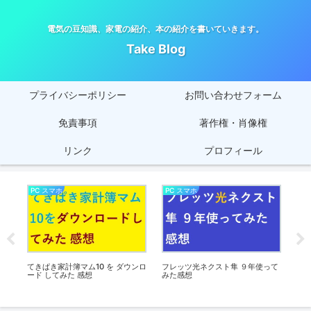
電気の豆知識、家電の紹介、本の紹介を書いていきます。
Take Blog
プライバシーポリシー
お問い合わせフォーム
免責事項
著作権・肖像権
リンク
プロフィール
PC スマホ
PC スマホ
健
談
てきぱき家計簿マム10 を ダウンロ
フレッツ光ネクスト隼 ９年使って
チベ
想
ード してみた 感想
みた感想