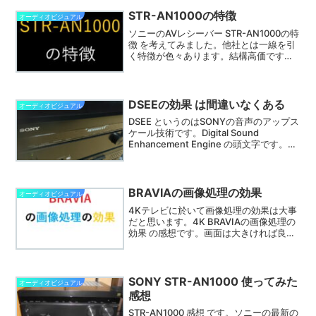
のSTR-AN1000 に接続してみました。
Sony Music Center for PCが自動で接続
STR-AN1000の特徴
オーディオビジュアル
先を検出してくれます。
ソニーのAVレシーバー STR-AN1000の特
徴 を考えてみました。他社とは一線を引
く特徴が色々あります。結構高価ですか
らそれを知った上でないと、なかなか手
が出せないですね。三年使った経験から
特徴を整理してみました。
DSEEの効果 は間違いなくある
オーディオビジュアル
DSEE というのはSONYの音声のアップス
ケール技術です。Digital Sound
Enhancement Engine の頭文字です。現
在、SONY製品に使われているのはEXと
Ultimate の2種類のようです。両方持っ
ているので DSEEの効果 を確認してみま
した。
BRAVIAの画像処理の効果
オーディオビジュアル
4Kテレビに於いて画像処理の効果は大事
だと思います。4K BRAVIAの画像処理の
効果 の感想です。画面は大きければ良い
というものではありません。一番見る機
会が多い地デジが汚く写ったら意味が無
いからです。
SONY STR-AN1000 使ってみた
オーディオビジュアル
感想
STR-AN1000 感想 です。ソニーの最新の