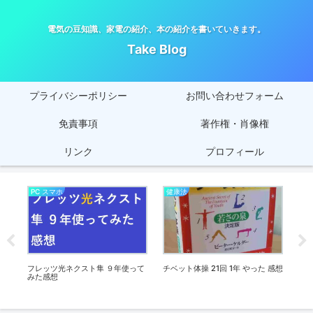
電気の豆知識、家電の紹介、本の紹介を書いていきます。
Take Blog
プライバシーポリシー
お問い合わせフォーム
免責事項
著作権・肖像権
リンク
プロフィール
PC スマホ
健康法
オ
フレッツ光ネクスト隼 ９年使って
チベット体操 21回 1年 やった 感想
SO
みた感想
た