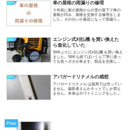
い使えるのか調べて、まとめてみまし
車の屋根の雨漏りの修理
日用品
た。パワーと使用可能時間を考えてみま
５年前に家の屋根からの雪の落下で車の
した。
屋根が凹み、屋根を交換する修理をしま
した。そのせいか最近になって雨漏りが
発生しました。ディーラーに依頼して 車
の屋根の雨漏りの修理 をしました。放お
っておくと錆が広がり大変なことになる
からです。
エンジン式刈払機 を買い換えた
日用品
ら進化していた
10年ぶりに エンジン式刈払機 を買い換え
ました。10年も経てばいくら丁寧に使っ
ても色々ガタが来ます。部品を交換しな
がら使ってきましたが、電気系統が寿命
なのか途中で給油するとエンジンが暫く
掛からなくなったからです。昨今は充電
アパガードリナメルの感想
日用品
式に押され気味のエンジン式も進化して
アパガードリナメル は薬局では売ってい
いるようです。
ません。歯医者さんかネットでしか買え
ません。本来はホワイトニングをした後
に、傷んだエナメル質を補修するための
ものらしいです。したがって研磨剤が含
まれていません。５年ほど使ってみた ア
パガードリナメルの感想 です。