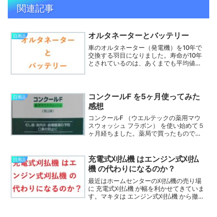
関連記事
オルタネーターとバッテリー
日用品
車のオルタネーター（発電機）を10年で
交換する羽目になりました。寿命が10年
とされているのは、あくまでも平均値で
しょう。前の車は13年乗っても問題あり
ませんでした。そこで オルタネーターと
バッテリー の関係について考えてみまし
た。
コンクールF を5ヶ月使ってみた
日用品
感想
コンクールF （ウエルテックの薬用マウ
スウォッシュ フラボン） を使い始めて５
ヶ月経ちました。薬局で買ったもので
す。昔は歯医者でしか買えなかったよう
です。現在では薬局で普通に売られてい
ます。駄目なら5ヶ月も使えません。そこ
充電式刈払機 はエンジン式刈払
日用品
で実際に使ってみて良かった点、注意す
機 の代わりになるのか？
べき点を書いてみました。
最近はホームセンターの刈払機の売り場
に 充電式刈払機 が幅を利かせてきていま
す。マキタは エンジン式刈払機 から撤退
したようです。買おうと思っていたので
残念です。そこでエンジン式と同じくら