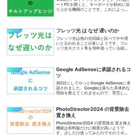
れています。
ートPCを開くと、キーボードが斜めに迫
り上がる機構のことです。これによって
キーボードが非常に使い易くなります。
今では色んなメーカーが採用しています
が、VAIOが最初だそうです。
フレッツ光 は なぜ 遅いのか
PC スマホ
フレッツ光は他の光回線と比べてやや遅
いと云われることが多いようです。フレ
ッツ光ネクスト隼を10年使っている経験
から、遅く感じる原因を考えてみまし
た。もっと古くからあるものなので、
色々更新しないと当然遅くなります。プ
ロバイダーや回線を変更する前に、原因
Google AdSenseに承認されるコ
PC スマホ
を考えましょう。
ツ
3回目にしてやっとGoogle AdSenseに承
認されました。Googleは落ちた具体的な
理由を教えてくれませんので、苦労しま
した。しかし2回も落ちると Google
AdSenseに承認されるコツ がだんだんと
分かってきます。
PhotoDirector2024 の背景除去
PC スマホ
置き換え
PhotoDirector2024 の背景除去 置き換え
機能は有料版だけに精度が高いようで
す。少しだけ使ってみたのでそのリポー
トです。これを使ってブログの記事の写