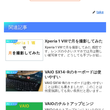
take
関連記事
Xperia 1 Ⅷで月を撮影してみた
PC スマホ
Xperia 1 Ⅷで月を撮影してみた 感想で
す。レンズの小さいスマホでは月は難し
い被写体です。どうしても手ブレが起き
ます。明るい月は自動では難しいです。
シャッタースピードを上がればなんとか
なりそうです。自動とプロモードで撮影
してみました。
VAIO SX14-Rのキーボードは使
PC スマホ
いやすい
VAIO SX14-Rのキーボードは使いやすい
ことは前にも書きましたが、このことは
何度強調しても良い長所だと思います。
今まで３台のノートPCを使ってきました
が、前の２台とは比較にならないほど使
い易いです。キーのタッチの軽さ、キー
VAIOのチルトアップヒンジ
PC スマホ
ボードの剛性、傾斜など実によく考えら
VAIOのチルトアップヒンジ というのはノ