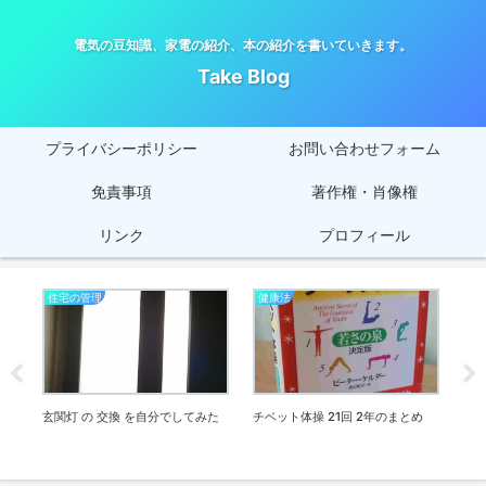
電気の豆知識、家電の紹介、本の紹介を書いていきます。
Take Blog
プライバシーポリシー
お問い合わせフォーム
免責事項
著作権・肖像権
リンク
プロフィール
住宅の管理
健康法
オ
玄関灯 の 交換 を自分でしてみた
チベット体操 21回 2年のまとめ
SO
た
て