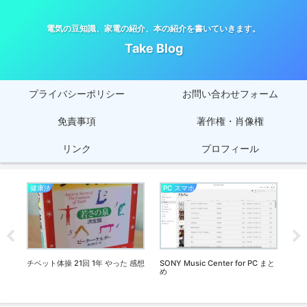
電気の豆知識、家電の紹介、本の紹介を書いていきます。
Take Blog
プライバシーポリシー
お問い合わせフォーム
免責事項
著作権・肖像権
リンク
プロフィール
健康法
PC スマホ
健
談
チベット体操 21回 1年 やった 感想
SONY Music Center for PC まと
チベ
想
め