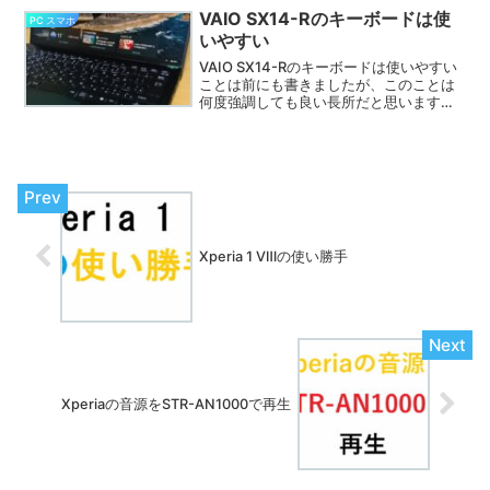
Windows11にインストール したら上手く
VAIO SX14-Rのキーボードは使
PC スマホ
行きました。
いやすい
VAIO SX14-Rのキーボードは使いやすい
ことは前にも書きましたが、このことは
何度強調しても良い長所だと思います。
今まで３台のノートPCを使ってきました
が、前の２台とは比較にならないほど使
い易いです。キーのタッチの軽さ、キー
ボードの剛性、傾斜など実によく考えら
れています。
Xperia 1 Ⅷの使い勝手
Xperiaの音源をSTR-AN1000で再生