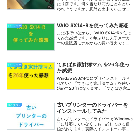
たり前です。何を当たり前のことをとい
われそうですが、意外と出来ていませ
ん。 VAIO SX14-Rのタッチパッド はモバ
イル用ですから当然、他のノートPCより
性能が良いものが使われているはずで
VAIO SX14-Rを使ってみた感想
PC スマホ
す。でも軽く触れることを理解していな
まだ移行中ながら、 VAIO SX14-Rを使っ
いと、使いこなせません。
てみた感想です。８年ぶりに大手メーカ
ーの量販店モデルからの買い替えです。
スペック的にかなり欲張ったので、その
速さにただただ驚いています。軽いのに
も驚いています。最初に使ってみた基本
的な感想です。
てきぱき家計簿マム を26年使っ
PC スマホ
た感想
Windows98のPCにプリインストールさ
れていた「てきぱき家計簿マム」を使い
始めて26年になります。「てきぱき家計
簿マム2⁺」に始まって二回買い替えて現
在は「てきぱき家計簿マム10」です。買
ったものは全て記録しています。但し、
古いプリンターのドライバー を
PC スマホ
定期的に口座から引き落とされるものに
インストールしてみた
関しては無視しています。あくまでも毎
月の買い物の記録です。
古いプリンターのドライバー がWindows
11に対応していなくても、試してみる価
値があります。実際のインストール事例
に基づくガイドです。11前のプリンター
のドライバー（Windows10用）を